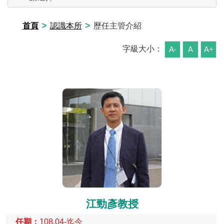
>
>
首頁
認識本所
歷任主管介紹
字級大小：
A-
A
A+
江勁彥教授
任期：
108.04-迄今